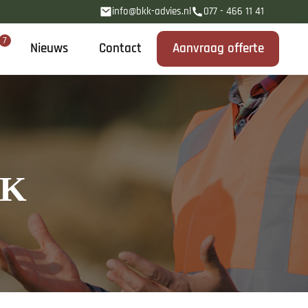
info@bkk-advies.nl
077 - 466 11 41
7
Nieuws
Contact
Aanvraag offerte
EK