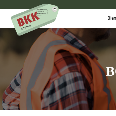
Die
B