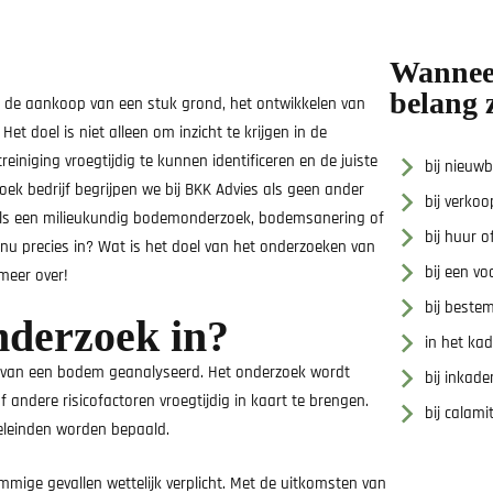
Wannee
belang 
j de aankoop van een stuk grond, het ontwikkelen van
et doel is niet alleen om inzicht te krijgen in de
niging vroegtijdig te kunnen identificeren en de juiste
bij nieuw
k bedrijf begrijpen we bij BKK Advies als geen ander
bij verko
als een milieukundig bodemonderzoek, bodemsanering of
bij huur 
u precies in? Wat is het doel van het onderzoeken van
bij een v
meer over!
bij beste
derzoek in?
in het ka
g van een bodem geanalyseerd. Het onderzoek wordt
bij inkad
f andere risicofactoren vroegtijdig in kaart te brengen.
bij calami
eleinden worden bepaald.
ige gevallen wettelijk verplicht. Met de uitkomsten van