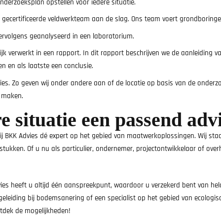
nderzoeksplan opstellen voor iedere situatie.
 gecertificeerde veldwerkteam aan de slag. Ons team voert grondboringe
rvolgens geanalyseerd in een laboratorium.
ijk verwerkt in een rapport. In dit rapport beschrijven we de aanleiding
n en als laatste een conclusie.
es. Zo geven wij onder andere aan of de locatie op basis van de onderzo
e maken.
 situatie een passend adv
 bij BKK Advies dé expert op het gebied van maatwerkoplossingen. Wij s
kken. Of u nu als particulier, ondernemer, projectontwikkelaar of overhei
dvies heeft u altijd één aanspreekpunt, waardoor u verzekerd bent van h
eiding bij bodemsanering of een specialist op het gebied van ecologisc
tdek de mogelijkheden!