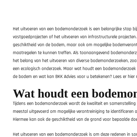
Het uitvoeren van een bodemonderzoek is een belangrijke stap bi
vastgoedprojecten of het uitvoeren van infrastructurele projecten. H
geschiktheid van de bodem, maar ook om mogelijke bodemverontrei
maatregelen te kunnen treffen. Als toonaangevend bodemonderzoe
het belang van het uitvoeren van diverse bodemonderzoeken, zo
een ecologisch onderzoek. Maar wat houdt een bodemonderzoek n
de bodem en wat kan BKK Advies voor u betekenen? Lees er hier 
Wat houdt een bodemon
Tijdens een bodemonderzoek wordt de kwaliteit en samenstellin
meestal uitgevoerd om mogelijke verontreiniging te identificeren o
Hiermee kan ook de geschiktheid van de grond voor bepaalde do
Het uitvoeren van een bodemonderzoek is om deze redenen in somm