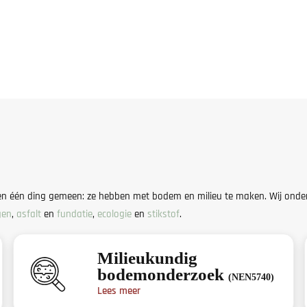
ben één ding gemeen: ze hebben met bodem en milieu te maken. Wij onder
gen
,
asfalt
en
fundatie
,
ecologie
en
stikstof
.
Milieukundig
bodemonderzoek
(NEN5740)
Lees meer