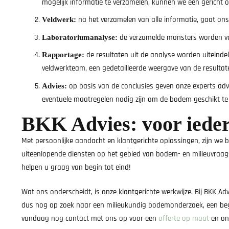
mogelijk informatie te verzamelen, kunnen we een gericht o
na het verzamelen van alle informatie, gaat ons
Veldwerk:
de verzamelde monsters worden ve
Laboratoriumanalyse:
de resultaten uit de analyse worden uiteindel
Rapportage:
veldwerkteam, een gedetailleerde weergave van de resultate
op basis van de conclusies geven onze experts advi
Advies:
eventuele maatregelen nodig zijn om de bodem geschikt t
BKK Advies: voor iedere
Met persoonlijke aandacht en klantgerichte oplossingen, zijn we
uiteenlopende diensten op het gebied van bodem- en milieuvraagstu
helpen u graag van begin tot eind!
Wat ons onderscheidt, is onze klantgerichte werkwijze. Bij BKK A
dus nog op zoek naar een milieukundig bodemonderzoek, een begel
vandaag nog contact met ons op voor een
offerte op maat
en on