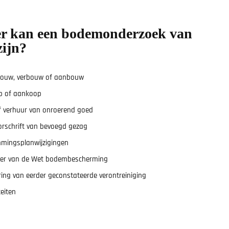
r kan een bodemonderzoek van
zijn?
bouw, verbouw of aanbouw
op of aankoop
of verhuur van onroerend goed
oorschrift van bevoegd gezag
mmingsplanwijzigingen
der van de Wet bodembescherming
ering van eerder geconstateerde verontreiniging
teiten