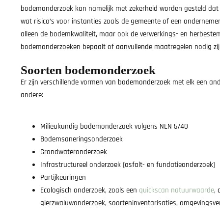
bodemonderzoek kan namelijk met zekerheid worden gesteld dat 
wat risico’s voor instanties zoals de gemeente of een onderne
alleen de bodemkwaliteit, maar ook de verwerkings- en herbestem
bodemonderzoeken bepaalt of aanvullende maatregelen nodig z
Soorten bodemonderzoek
Er zijn verschillende vormen van bodemonderzoek met elk een ander
andere:
Milieukundig bodemonderzoek volgens NEN 5740
Bodemsaneringsonderzoek
Grondwateronderzoek
Infrastructureel onderzoek (asfalt- en fundatieonderzoek)
Partijkeuringen
Ecologisch onderzoek, zoals een
quickscan natuurwaarde
,
gierzwaluwonderzoek, soorteninventarisaties, omgevingsve