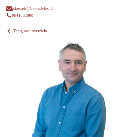
p.kessels@bkk-advies.nl
0641662090
Terug naar overzicht