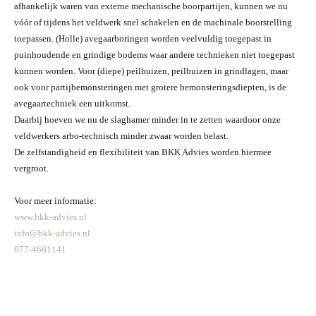
afhankelijk waren van externe mechanische boorpartijen, kunnen we nu
vóór of tijdens het veldwerk snel schakelen en de machinale boorstelling
toepassen. (Holle) avegaarboringen worden veelvuldig toegepast in
puinhoudende en grindige bodems waar andere technieken niet toegepast
kunnen worden. Voor (diepe) peilbuizen, peilbuizen in grindlagen, maar
ook voor partijbemonsteringen met grotere bemonsteringsdiepten, is de
avegaartechniek een uitkomst.
Daarbij hoeven we nu de slaghamer minder in te zetten waardoor onze
veldwerkers arbo-technisch minder zwaar worden belast.
De zelfstandigheid en flexibiliteit van BKK Advies worden hiermee
vergroot.
Voor meer informatie:
www.bkk-advies.nl
info@bkk-advies.nl
077-4661141