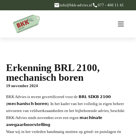
info@bkk-advies.nl
077 - 466 11 41
Erkenning BRL 2100,
mechanisch boren
19 november 2024
BKK Advies is recent gecertificeerd voor de 𝗕𝗥𝗟 𝗦𝗜𝗞𝗕 𝟮𝟭𝟬𝟬
(𝗺𝗲𝗰𝗵𝗮𝗻𝗶𝘀𝗰𝗵 𝗯𝗼𝗿𝗲𝗻). In het kader van het volledig in eigen beheer
uitvoeren van veldwerkzaamheden en het bijbehorende advies, beschikt
BKK-Advies sinds november over een eigen 𝗺𝗮𝗰𝗵𝗶𝗻𝗮𝗹𝗲
𝗮𝘃𝗲𝗴𝗮𝗮𝗿𝗯𝗼𝗼𝗿𝘀𝘁𝗲𝗹𝗹𝗶𝗻𝗴.
Waar wij in het verleden handmatig stuitten op grind- en puinlagen én