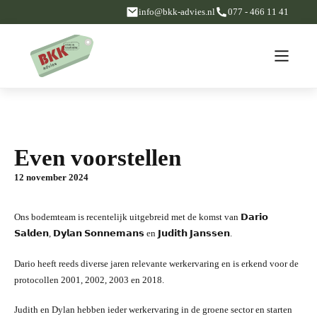
info@bkk-advies.nl
077 - 466 11 41
Even voorstellen
12 november 2024
Ons bodemteam is recentelijk uitgebreid met de komst van 𝗗𝗮𝗿𝗶𝗼
𝗦𝗮𝗹𝗱𝗲𝗻, 𝗗𝘆𝗹𝗮𝗻 𝗦𝗼𝗻𝗻𝗲𝗺𝗮𝗻𝘀 en 𝗝𝘂𝗱𝗶𝘁𝗵 𝗝𝗮𝗻𝘀𝘀𝗲𝗻.
Dario heeft reeds diverse jaren relevante werkervaring en is erkend voor de
protocollen 2001, 2002, 2003 en 2018.
Judith en Dylan hebben ieder werkervaring in de groene sector en starten