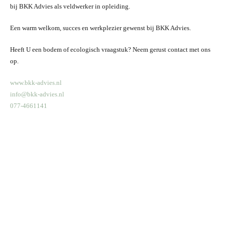
bij BKK Advies als veldwerker in opleiding.
Een warm welkom, succes en werkplezier gewenst bij BKK Advies.
Heeft U een bodem of ecologisch vraagstuk? Neem gerust contact met ons
op.
www.bkk-advies.nl
info@bkk-advies.nl
077-4661141